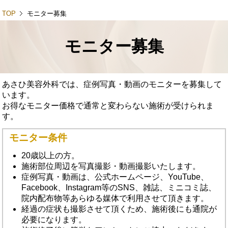
toggl
TOP
モニター募集
モニター募集
あさひ美容外科では、症例写真・動画のモニターを募集して
います。
お得なモニター価格で通常と変わらない施術が受けられま
す。
モニター条件
20歳以上の方。
施術部位周辺を写真撮影・動画撮影いたします。
症例写真・動画は、公式ホームページ、YouTube、
Facebook、Instagram等のSNS、雑誌、ミニコミ誌、
院内配布物等あらゆる媒体で利用させて頂きます。
経過の症状も撮影させて頂くため、施術後にも通院が
必要になります。