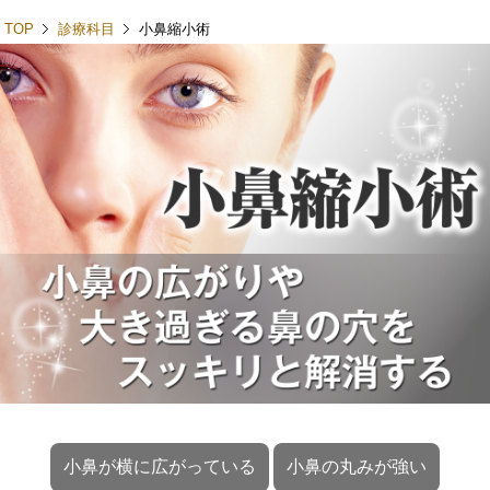
toggl
TOP
診療科目
小鼻縮小術
小鼻が横に広がっている
小鼻の丸みが強い